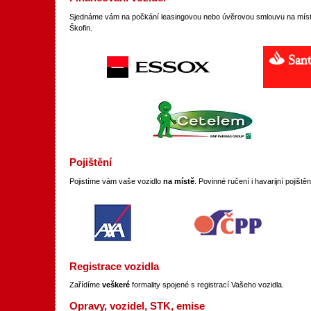
Sjednáme vám na počkání leasingovou nebo úvěrovou smlouvu na míst
Škofin.
Pojištění
Pojistíme vám vaše vozidlo
na místě
. Povinné ručení i havarijní pojiště
Registrace vozidla
Zařídíme
veškeré
formality spojené s registrací Vašeho vozidla.
Opravy, vozidel, STK, emise