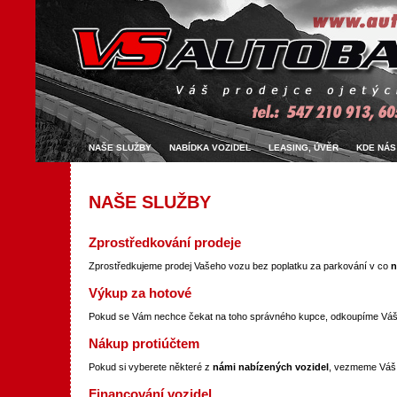
NAŠE SLUŽBY
NABÍDKA VOZIDEL
LEASING, ÚVĚR
KDE NÁS
NAŠE SLUŽBY
Zprostředkování prodeje
Zprostředkujeme prodej Vašeho vozu bez poplatku za parkování v co
n
Výkup za hotové
Pokud se Vám nechce čekat na toho správného kupce, odkoupíme Vá
Nákup protiúčtem
Pokud si vyberete některé z
námi nabízených vozidel
, vezmeme Váš 
Financování vozidel